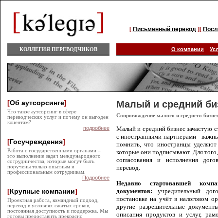
[
Письменный перевод
][
Посл
КОЛЛЕГИЯ ПЕРЕВОДЧИКОВ
О компании
Ус
[
Об аутсорсинге
]
Малый и средний би
Что такое аутсорсинг в сфере
Сопровождение малого и среднего бизне
переводческих услуг и почему он выгоден
клиентам?
подробнее
Малый и средний бизнес зачастую с
с иностранными партнерами - важн
[
Госучреждения
]
помнить, что иностранцы уделяют 
Работа с государственными органами –
которые они подписывают. Для того,
это выполнение задач международного
согласования и исполнения дого
сотрудничества, которые могут быть
поручены только опытным и
перевод.
профессиональным сотрудникам.
Подробнее
Недавно стартовавшей комп
[
Крупные компании
]
документов:
учредительный дог
постановке на учёт в налоговом ор
Проектная работа, командный подход,
перевод в условиях сжатых сроков,
другие разрешительные документ
постоянная доступность и поддержка. Мы
описания продуктов и услуг,
рам
готовы предоставить прекрасно