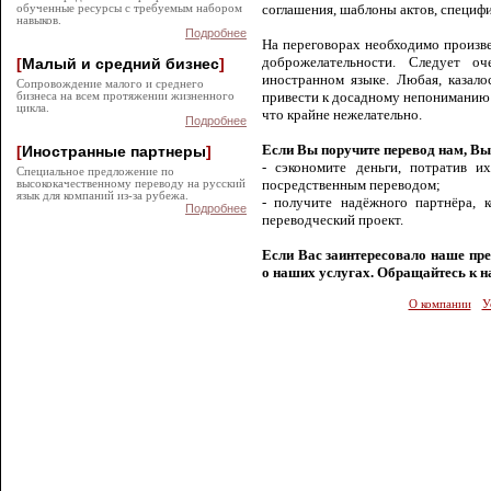
соглашения, шаблоны актов, специф
обученные ресурсы с требуемым набором
навыков.
Подробнее
На переговорах необходимо произве
доброжелательности.
Следует оч
[
Малый и средний бизнес
]
иностранном языке. Любая, казало
Сопровождение малого и среднего
привести к досадному непониманию 
бизнеса на всем протяжении жизненного
цикла.
что крайне нежелательно.
Подробнее
Если Вы поручите перевод нам, Вы
[
Иностранные партнеры
]
- сэкономите деньги, потратив и
Специальное предложение по
посредственным переводом;
высококачественному переводу на русский
язык для компаний из-за рубежа.
- получите надёжного партнёра, 
Подробнее
переводческий проект.
Если Вас заинтересовало наше пре
о наших услугах. Обращайтесь к н
О компании
У