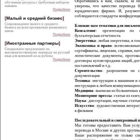
Обратившись к нам, скажем, за 
обученные ресурсы с требуемым набором
уверены, что качество перевода 
навыков.
Подробнее
юридических фирмах.
И, разумеет
соблюдаются стандарты конфиденци
[
Малый и средний бизнес
]
Сопровождение малого и среднего
Близкие нам тематики для письмен
бизнеса на всем протяжении жизненного
Консалтинг
: презентации по ст
цикла.
Подробнее
бухгалтерская отчетность
Энергетика
: любая энергетика, в то
[
Иностранные партнеры
]
Экономика и право
: всевозможны
Специальное предложение по
сертификаты, лицензии, справки, па
высококачественному переводу на русский
логистические документы, протоко
язык для компаний из-за рубежа.
Подробнее
договоры купли-продажи акций, дог
постановлений и т.д.
Строительство
:
разрешения на ст
документация
Техника
: и
нструкции к машинам и 
инструкции к любым коммуникацион
Медицина
:
выписки из больничных к
Мониторинг прессы
:
статьи из газе
Наука
: д
иссертации, научные стать
Искусство
: х
удожественная литерат
к фильмам
Последовательный и синхронный п
Мы готовы предоставить Вам услуг
перевода в Москве и других крупны
Ваше распоряжение не только спе