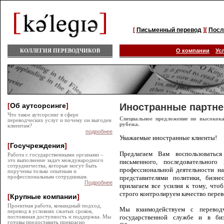
[
Письменный перевод
][
Посл
КОЛЛЕГИЯ ПЕРЕВОДЧИКОВ
О компании
Ус
[
Об аутсорсинге
]
Иностранные партн
Что такое аутсорсинг в сфере
Специальное предложение по высокока
переводческих услуг и почему он выгоден
рубежа.
клиентам?
подробнее
Уважаемые иностранные клиенты!
[
Госучреждения
]
Предлагаем Вам воспользовать
Работа с государственными органами –
это выполнение задач международного
письменного, последовательног
сотрудничества, которые могут быть
профессиональной деятельности н
поручены только опытным и
профессиональным сотрудникам.
представителями политики, биз
Подробнее
прилагаем все усилия к тому, что
строго контролируем качество перев
[
Крупные компании
]
Проектная работа, командный подход,
Мы взаимодействуем с перевод
перевод в условиях сжатых сроков,
государственной службе и в биз
постоянная доступность и поддержка. Мы
готовы предоставить прекрасно