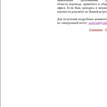
заявленным требованиям, 
области перевода, приятного в общ
офиса. Если Вам, находясь в загра
перевести документ по Вашей встреч
Для получения подробных коммента
по электронной почте:
perevod
@
col
О компании
У