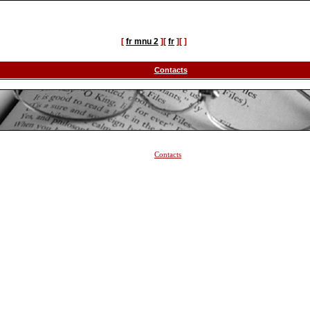
[
fr mnu 2
][
fr
][
]
Contacts
Contacts