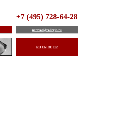
+7 (495) 728-64-28
perevod@collegia.ru
RU
EN
DE
FR